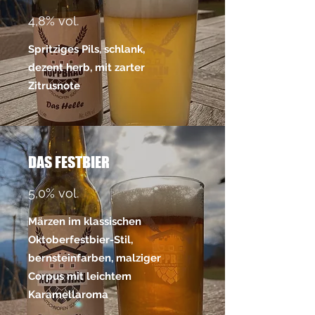
4,8% vol.
Spritziges Pils, schlank,
dezent herb, mit zarter
Zitrusnote
DAS FESTBIER
5,0% vol.
Märzen im klassischen
Oktoberfestbier-Stil,
bernsteinfarben, malziger
Corpus mit leichtem
Karamellaroma